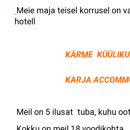
Meie maja teisel korrusel on v
hotell
KÄRME KÜÜLIKU Ö
o
KARJA ACCOMMODA
Meil on 5 ilusat tuba, kuhu oo
Kokku on meil 18 voodikohta.