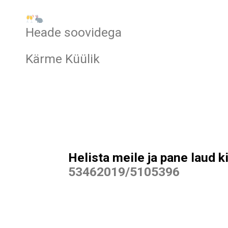
Heade soovidega
Kärme Küülik
Helista meile ja pane laud kin
53462019/5105396