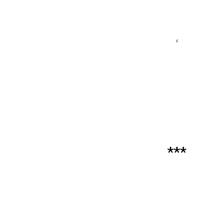
‘
***